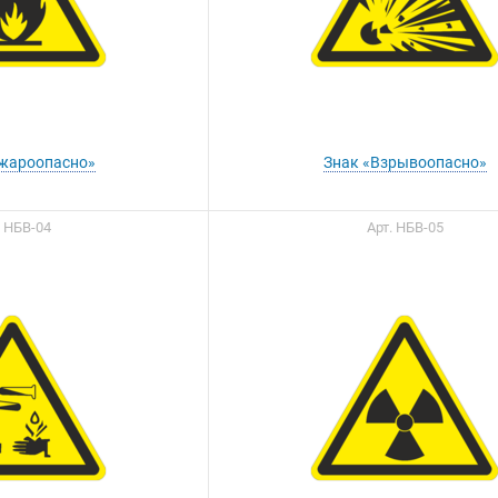
жароопасно»
Знак «Взрывоопасно»
. НБВ-04
Арт. НБВ-05