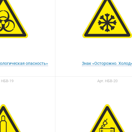
иологическая опасность»
Знак «Осторожно. Холод
. НБВ-19
Арт. НБВ-20