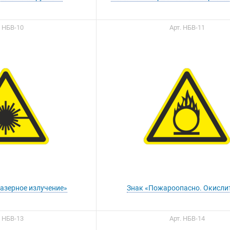
. НБВ-10
Арт. НБВ-11
ы можете приобрести
ашу продукцию через
Портал поставщиков
Лазерное излучение»
Знак «Пожароопасно. Окисли
. НБВ-13
Арт. НБВ-14