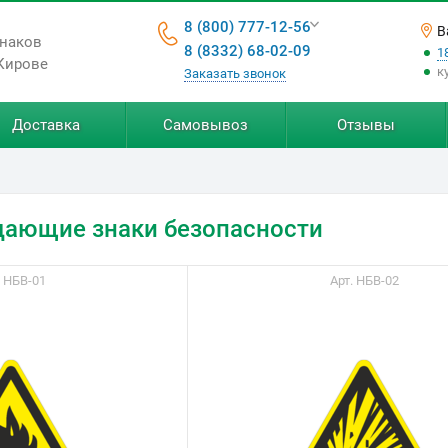
8 (800) 777-12-56
В
знаков
8 (8332) 68-02-09
1
Кирове
к
Заказать звонок
Доставка
Самовывоз
Отзывы
ающие знаки безопасности
. НБВ-01
Арт. НБВ-02