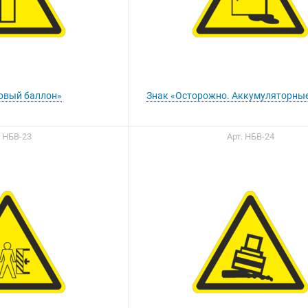
овый баллон»
Знак «Осторожно. Аккумуляторные
. НБВ-23
Арт. НБВ-24