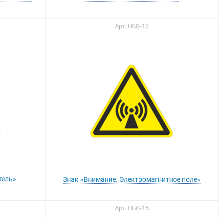
Арт. НБВ-12
Вы можете приобрести
нашу продукцию через
Портал поставщиков
тель»
Знак «Внимание. Электромагнитное поле»
Арт. НБВ-15