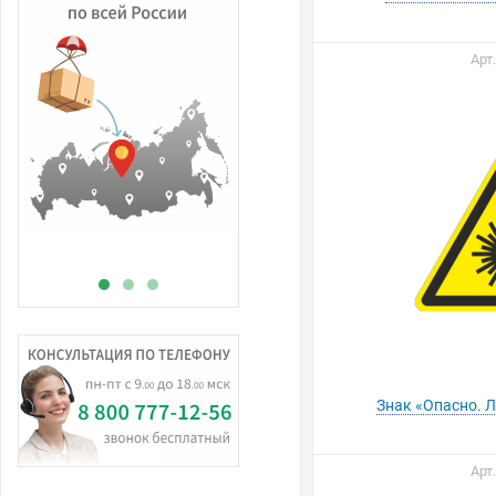
Арт
В
н
Знак «Опасно. 
Арт