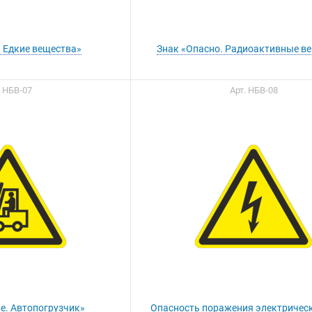
. Едкие вещества»
Знак «Опасно. Радиоактивные в
. НБВ-07
Арт. НБВ-08
е. Автопогрузчик»
Опасность поражения электричес