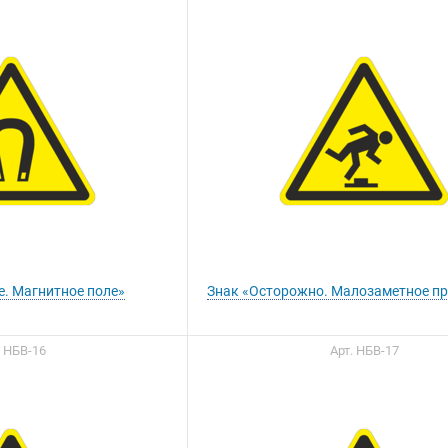
е. Магнитное поле»
Знак «Осторожно. Малозаметное пр
. НБВ-16
Арт. НБВ-17