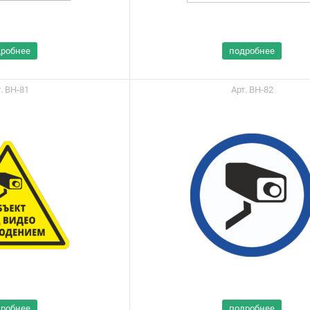
дробнее
подробнее
. ВН-81
Арт. ВН-82
ы можете приобрести
ашу продукцию через
Портал поставщиков
дробнее
подробнее