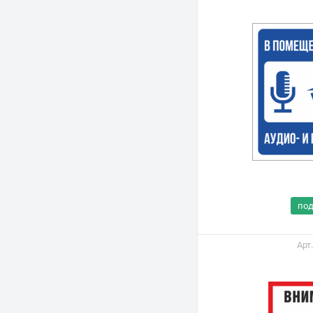
по
Арт