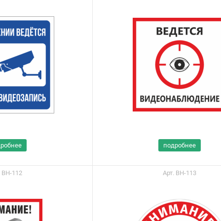
дробнее
подробнее
. ВН-112
Арт. ВН-113