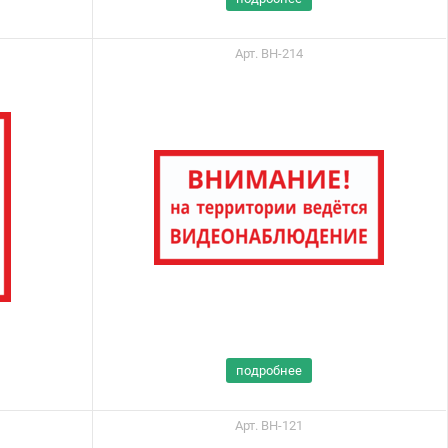
Арт. ВН-214
подробнее
Арт. ВН-121