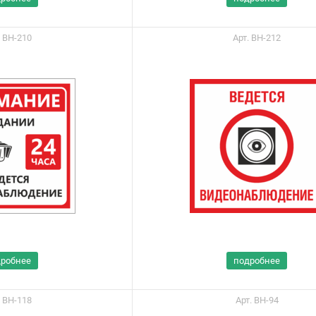
. ВН-210
Арт. ВН-212
дробнее
подробнее
. ВН-118
Арт. ВН-94