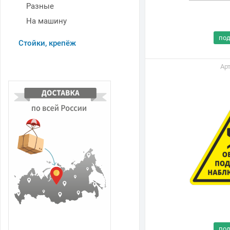
Разные
На машину
по
Стойки, крепёж
Арт
В
н
по