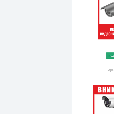
по
Арт