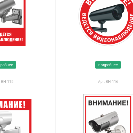
дробнее
подробнее
. ВН-115
Арт. ВН-116