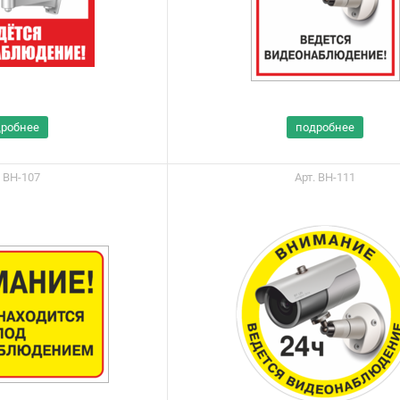
дробнее
подробнее
. ВН-107
Арт. ВН-111