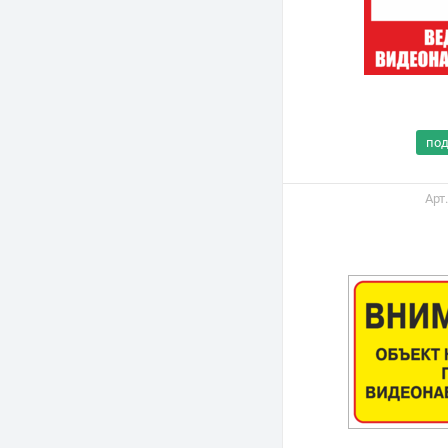
по
Арт