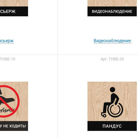
нсьерж
Видеонаблюдение
 ТНВЕ-19
Арт. ТНВЕ-20