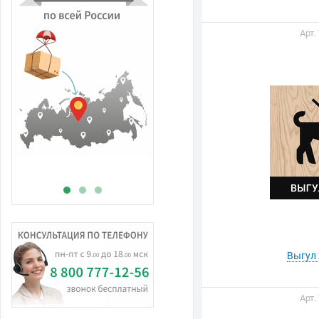
Арт.
В
н
Выгул
Арт.