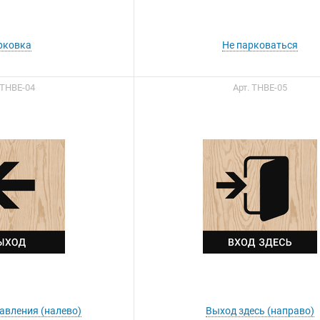
рковка
Не парковаться
 ТНВЕ-04
Арт. ТНВЕ-05
авления (налево)
Выход здесь (направо)