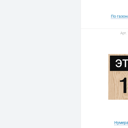
По газон
Арт.
Нумера