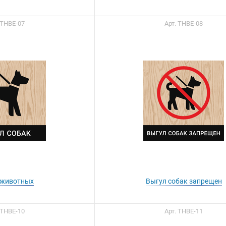
 ТНВЕ-07
Арт. ТНВЕ-08
ы можете приобрести
ашу продукцию через
Портал поставщиков
 животных
Выгул собак запрещен
 ТНВЕ-10
Арт. ТНВЕ-11