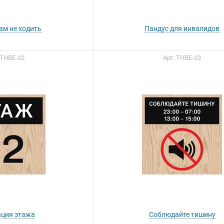
ам не ходить
Пандус для инвалидов
 ТНВЕ-22
Арт. ТНВЕ-23
ция этажа
Соблюдайте тишину