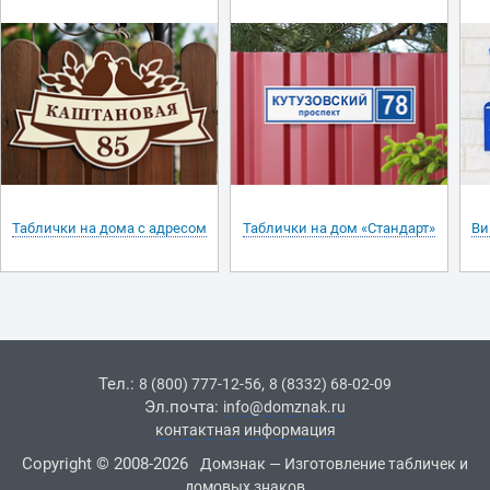
Таблички на дома с адресом
Таблички на дом «Стандарт»
Ви
Тел.:
,
8 (800) 777-12-56
8 (8332) 68-02-09
Эл.почта:
info@domznak.ru
контактная информация
Copyright © 2008-2026
Домзнак — Изготовление табличек и
домовых знаков