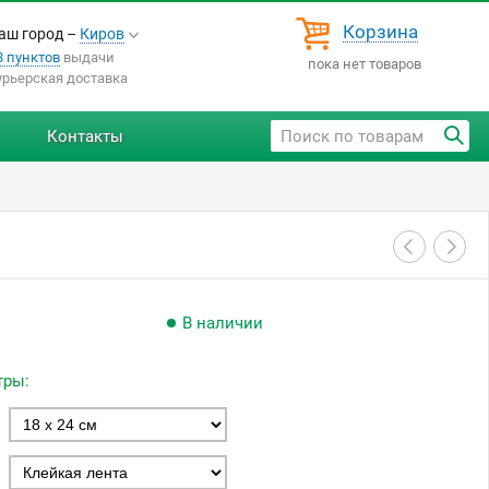
Корзина
аш город –
Киров
8 пунктов
выдачи
пока нет товаров
урьерская доставка
Контакты
В наличии
тры: