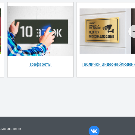
Трафареты
Таблички Видеонаблюден
вых знаков