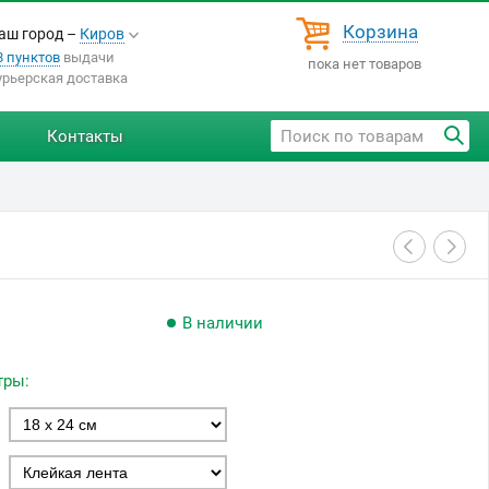
Корзина
аш город –
Киров
8 пунктов
выдачи
пока нет товаров
урьерская доставка
Контакты
В наличии
тры: