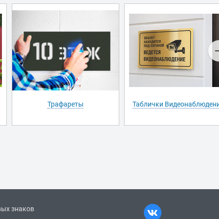
Трафареты
Таблички Видеонаблюден
вых знаков