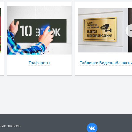
Трафареты
Таблички Видеонаблюден
вых знаков