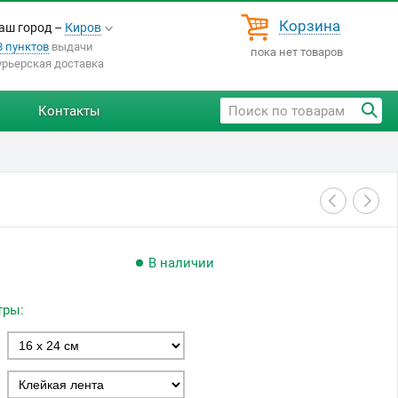
Корзина
аш город –
Киров
8 пунктов
выдачи
пока нет товаров
урьерская доставка
Контакты
В наличии
тры: