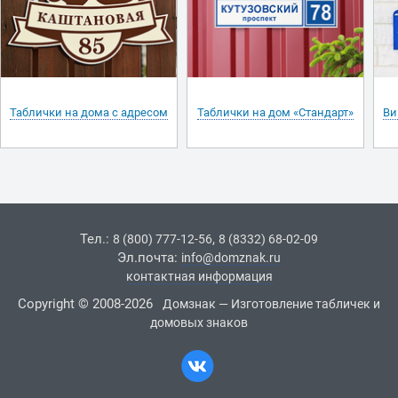
Таблички на дома с адресом
Таблички на дом «Стандарт»
Ви
Тел.:
,
8 (800) 777-12-56
8 (8332) 68-02-09
Эл.почта:
info@domznak.ru
контактная информация
Copyright © 2008-2026
Домзнак — Изготовление табличек и
домовых знаков