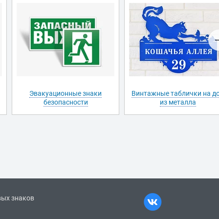
Эвакуационные знаки
Винтажные таблички на д
безопасности
из металла
вых знаков