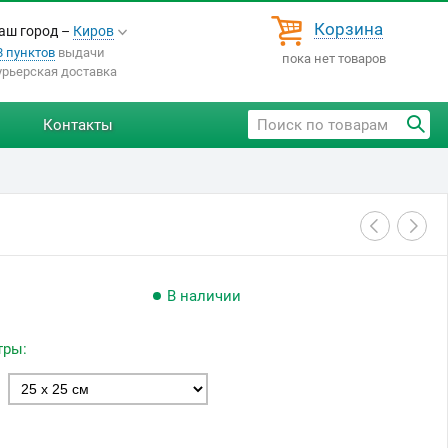
Корзина
аш город –
Киров
8 пунктов
выдачи
пока нет товаров
урьерская доставка
Контакты
В наличии
тры: