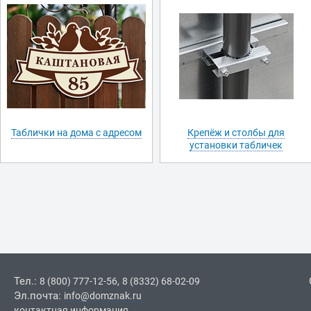
Таблички на дома с адресом
Крепёж и столбы для
установки табличек
Тел.:
,
8 (800) 777-12-56
8 (8332) 68-02-09
Эл.почта:
info@domznak.ru
контактная информация