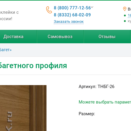
8 (800) 777-12-56
В
аклейки с
8 (8332) 68-02-09
1
оссии!
к
Заказать звонок
Доставка
Самовывоз
Отзывы
Багет»
 багетного профиля
Артикул:
ТНБГ-26
Можете выбрать параме
Размер: