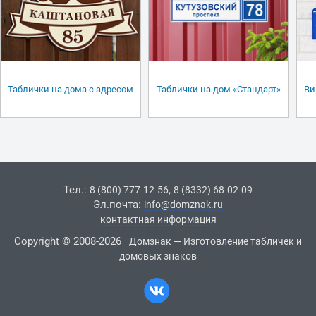
Таблички на дома с адресом
Таблички на дом «Стандарт»
Ви
Тел.:
,
8 (800) 777-12-56
8 (8332) 68-02-09
Эл.почта:
info@domznak.ru
контактная информация
Copyright © 2008-2026
Домзнак — Изготовление табличек и
домовых знаков