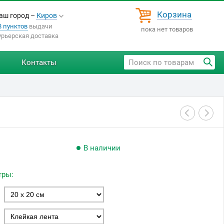
Корзина
аш город –
Киров
8 пунктов
выдачи
пока нет товаров
урьерская доставка
Контакты
В наличии
тры: