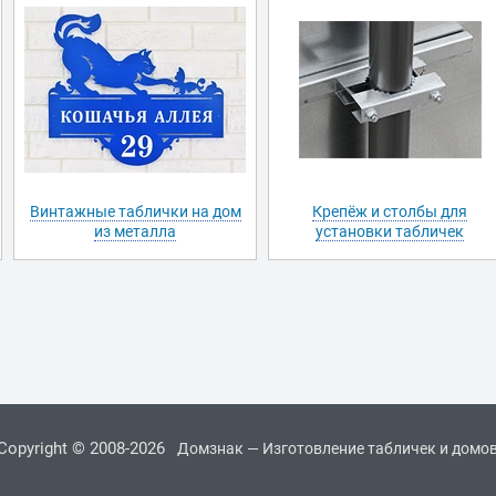
Винтажные таблички на дом
Крепёж и столбы для
из металла
установки табличек
Copyright © 2008-2026
Домзнак — Изготовление табличек и домо