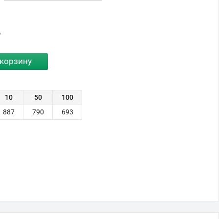
у
10
50
100
887
790
693