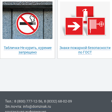
Таблички Не курить, курение
Знаки пожарной безопасности
запрещено
по ГОСТ
Тел.:
,
8 (800) 777-12-56
8 (8332) 68-02-09
Эл.почта:
info@domznak.ru
контактная информация