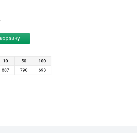
у
10
50
100
887
790
693