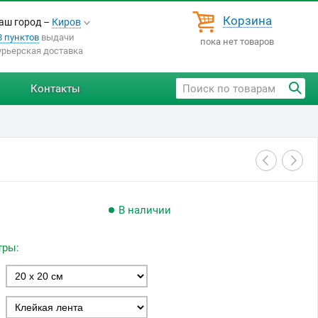
Корзина
аш город –
Киров
8 пунктов
выдачи
пока нет товаров
урьерская доставка
Контакты
В наличии
тры: