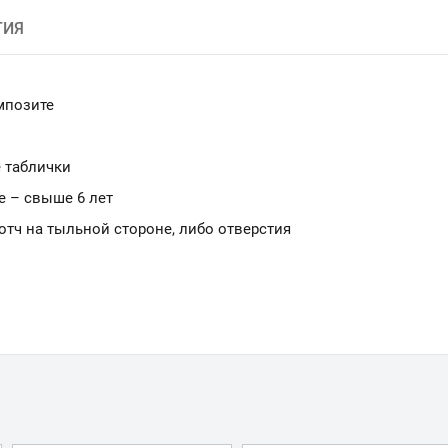
ТИЯ
мпозите
 таблички
е – свыше 6 лет
ч на тыльной стороне, либо отверстия