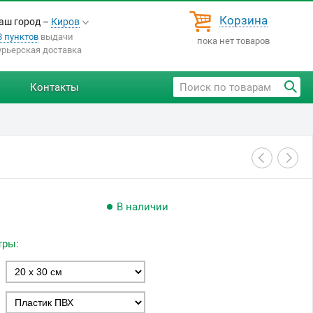
Корзина
аш город –
Киров
8 пунктов
выдачи
пока нет товаров
урьерская доставка
Контакты
В наличии
тры: