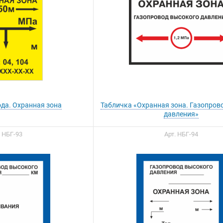
ода. Охранная зона
Табличка «Охранная зона. Газопров
давления»
. НБГ-93
Арт. НБГ-94