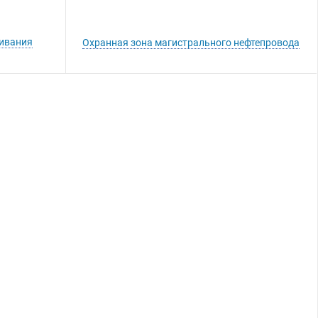
живания
Охранная зона магистрального нефтепровода
Вы можете приобрести
нашу продукцию через
Портал поставщиков