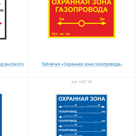
од высокого
Табличка «Охранная зона газопровода»
Арт. НБГ-95