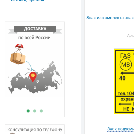
Знак из комплекта знак
Арт
В
н
Знак подзем