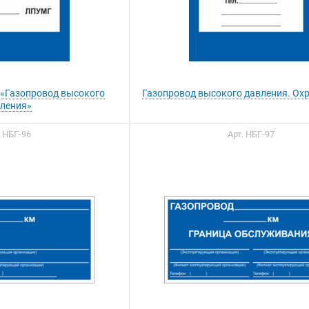
 «Газопровод высокого
Газопровод высокого давления. Ох
ления»
. НБГ-96
Арт. НБГ-97