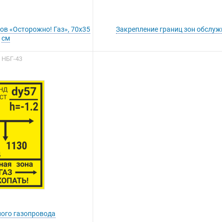
ов «Осторожно! Газ», 70х35
Закрепление границ зон обслу
см
. НБГ-43
ы можете приобрести
ашу продукцию через
Портал поставщиков
ного газопровода