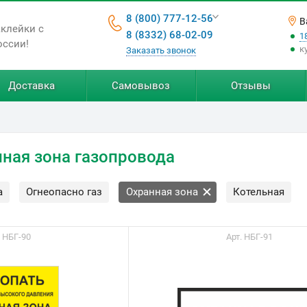
8 (800) 777-12-56
В
аклейки с
8 (8332) 68-02-09
1
оссии!
к
Заказать звонок
Доставка
Самовывоз
Отзывы
ная зона газопровода
а
Огнеопасно газ
Охранная зона
Котельная
. НБГ-90
Арт. НБГ-91